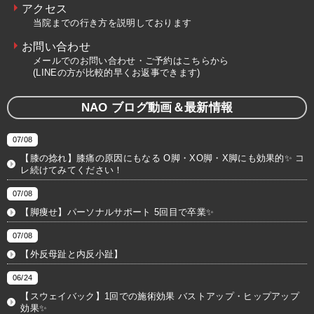
アクセス
当院までの行き方を説明しております
お問い合わせ
メールでのお問い合わせ・ご予約はこちらから
(LINEの方が比較的早くお返事できます)
NAO ブログ動画＆最新情報
07/08
【膝の捻れ】膝痛の原因にもなる O脚・XO脚・X脚にも効果的✨ コ
レ続けてみてください！
07/08
【脚痩せ】パーソナルサポート 5回目で卒業✨
07/08
【外反母趾と内反小趾】
06/24
【スウェイバック】1回での施術効果 バストアップ・ヒップアップ
効果✨