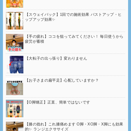
【スウェイバック】1回での施術効果 バストアップ・ヒ
ップアップ効果✨
【手の疲れ】ココを狙ってみてください！ 毎日使うから
疲労が蓄積
【大転子の出っ張り】変わりません
【お子さまの扁平足】心配していますか？
【O脚矯正】正直、簡単ではないです
【膝の捻れ】これ膝痛めます O脚・XO脚・X脚にも効果
的✨ ランジエクササイズ