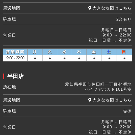
周辺地図
大きな地図はこちら
駐車場
2台有り
月曜日～日曜日
営業日
9:00 ～ 22:00
祝日・日曜 → 不定休
営業時間
月
火
水
木
金
土
日
9:00 - 22:00
●
●
●
●
●
●
●
半田店
愛知県半田市仲田町一丁目44番地
所在地
ハイツアボカド101号室
周辺地図
大きな地図はこちら
駐車場
完備
月曜日～日曜日
営業日
9:00 ～ 22:00
祝日・日曜 → 不定休