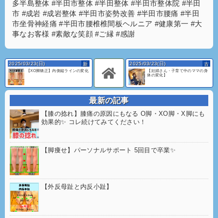
多半島整体 #半田市整体 #半田整体 #半田市整体院 #半田
市 #成岩 #成岩整体 #半田市姿勢改善 #半田市腰痛 #半田
市坐骨神経痛 #半田市腰椎椎間板ヘルニア #健康第一 #大
事なお客様 #素敵な笑顔 #ご縁 #感謝
2025/03/23(日)
2025/03/23(日)
【XO脚矯正】内側縦ラインの変化
【妊婦さん・子育て中のママの身
体の変化】
最新の記事
【膝の捻れ】膝痛の原因にもなる O脚・XO脚・X脚にも
効果的✨ コレ続けてみてください！
【脚痩せ】パーソナルサポート 5回目で卒業✨
【外反母趾と内反小趾】