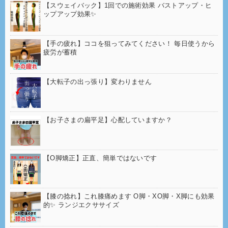
【スウェイバック】1回での施術効果 バストアップ・ヒ
ップアップ効果✨
【手の疲れ】ココを狙ってみてください！ 毎日使うから
疲労が蓄積
【大転子の出っ張り】変わりません
【お子さまの扁平足】心配していますか？
【O脚矯正】正直、簡単ではないです
【膝の捻れ】これ膝痛めます O脚・XO脚・X脚にも効果
的✨ ランジエクササイズ