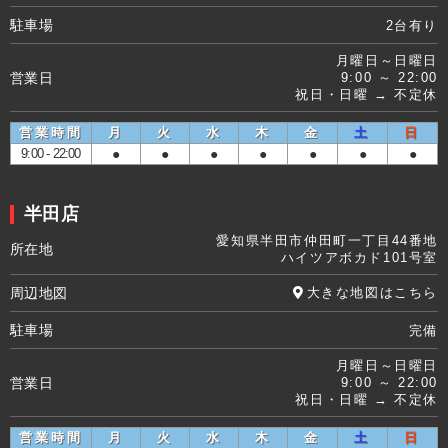
駐車場
2台有り
月曜日～日曜日
営業日
9:00 ～ 22:00
祝日・日曜 → 不定休
営業時間
月
火
水
木
金
土
日
9:00 - 22:00
●
●
●
●
●
●
●
半田店
愛知県半田市仲田町一丁目44番地
所在地
ハイツアボカド101号室
周辺地図
大きな地図はこちら
駐車場
完備
月曜日～日曜日
営業日
9:00 ～ 22:00
祝日・日曜 → 不定休
営業時間
月
火
水
木
金
土
日