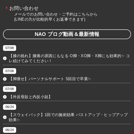
お問い合わせ
メールでのお問い合わせ・ご予約はこちらから
(LINEの方が比較的早くお返事できます)
NAO ブログ動画＆最新情報
07/08
【膝の捻れ】膝痛の原因にもなる O脚・XO脚・X脚にも効果的✨ コ
レ続けてみてください！
07/08
【脚痩せ】パーソナルサポート 5回目で卒業✨
07/08
【外反母趾と内反小趾】
06/24
【スウェイバック】1回での施術効果 バストアップ・ヒップアップ
効果✨
06/24