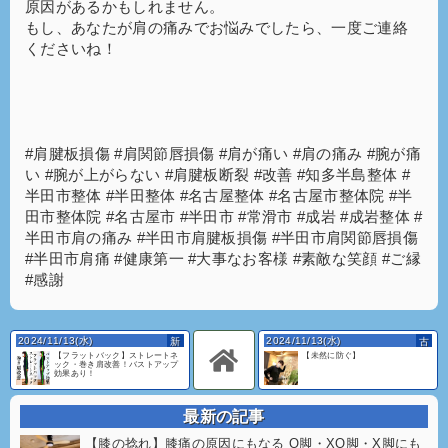
原因があるかもしれません。
もし、あなたが肩の痛みでお悩みでしたら、一度ご連絡
くださいね！
#肩腱板損傷 #肩関節唇損傷 #肩が痛い #肩の痛み #腕が痛
い #腕が上がらない #肩腱板断裂 #改善 #知多半島整体 #
半田市整体 #半田整体 #名古屋整体 #名古屋市整体院 #半
田市整体院 #名古屋市 #半田市 #常滑市 #成岩 #成岩整体 #
半田市肩の痛み #半田市肩腱板損傷 #半田市肩関節唇損傷
#半田市肩痛 #健康第一 #大事なお客様 #素敵な笑顔 #ご縁
#感謝
2024/11/13(水)
2024/11/13(水)
【フラットバック】ストレートネ
【未然に防ぐ】
ック・巻き肩改善！バストアップ
効果あり！
最新の記事
【膝の捻れ】膝痛の原因にもなる O脚・XO脚・X脚にも