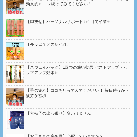
効果的✨ コレ続けてみてください！
【脚痩せ】パーソナルサポート 5回目で卒業✨
【外反母趾と内反小趾】
【スウェイバック】1回での施術効果 バストアップ・ヒ
ップアップ効果✨
【手の疲れ】ココを狙ってみてください！ 毎日使うから
疲労が蓄積
【大転子の出っ張り】変わりません
【お子さまの扁平足】心配していますか？