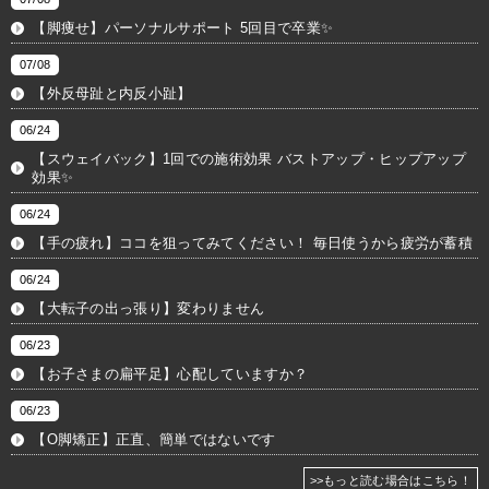
【脚痩せ】パーソナルサポート 5回目で卒業✨
07/08
【外反母趾と内反小趾】
06/24
【スウェイバック】1回での施術効果 バストアップ・ヒップアップ
効果✨
06/24
【手の疲れ】ココを狙ってみてください！ 毎日使うから疲労が蓄積
06/24
【大転子の出っ張り】変わりません
06/23
【お子さまの扁平足】心配していますか？
06/23
【O脚矯正】正直、簡単ではないです
>>もっと読む場合はこちら！