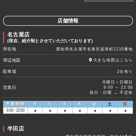
店舗情報
名古屋店
(現在、紹介制とさせていただいております)
所在地
愛知県名古屋市名東区延珠町1210番地
周辺地図
大きな地図はこちら
駐車場
2台有り
月曜日～日曜日
営業日
9:00 ～ 22:00
祝日・日曜 → 不定休
営業時間
月
火
水
木
金
土
日
9:00 - 22:00
●
●
●
●
●
●
●
半田店